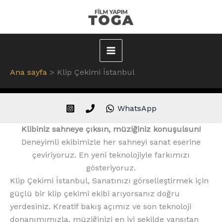
İçeriğe
atla
Main
Ana sayfa
Klip Çekimi İstanbul
Menu
WhatsApp
Klibiniz sahneye çıksın, müziğiniz konuşulsun!
Deneyimli ekibimizle her sahneyi sanat eserine
çeviriyoruz. En yeni teknolojiyle farkımızı
gösteriyoruz.
Klip Çekimi İstanbul, Sanatınızı görselleştirmek için
güçlü bir klip çekimi ekibi arıyorsanız doğru
yerdesiniz. Kreatif bakış açımız ve son teknoloji
donanımımızla, müziğinizi en iyi şekilde yansıtan