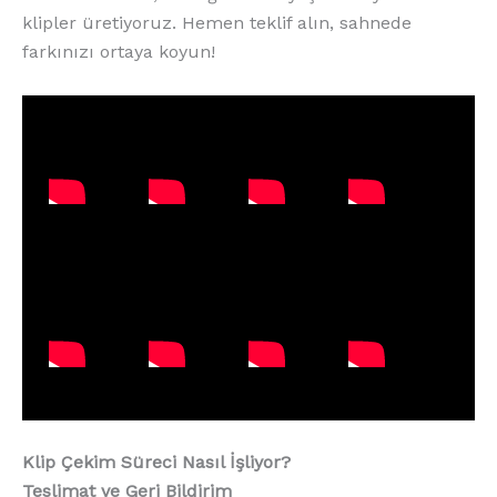
klipler üretiyoruz. Hemen teklif alın, sahnede
farkınızı ortaya koyun!
Klip Çekim Süreci Nasıl İşliyor?
Teslimat ve Geri Bildirim