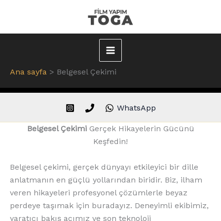
İçeriğe
atla
Main
Ana sayfa
Belgesel Çekimi
Menu
WhatsApp
Belgesel Çekimi
Gerçek Hikayelerin Gücünü
Keşfedin!
Belgesel çekimi, gerçek dünyayı etkileyici bir dille
anlatmanın en güçlü yollarından biridir. Biz, ilham
veren hikayeleri profesyonel çözümlerle beyaz
perdeye taşımak için buradayız. Deneyimli ekibimiz,
yaratıcı bakış açımız ve son teknoloji