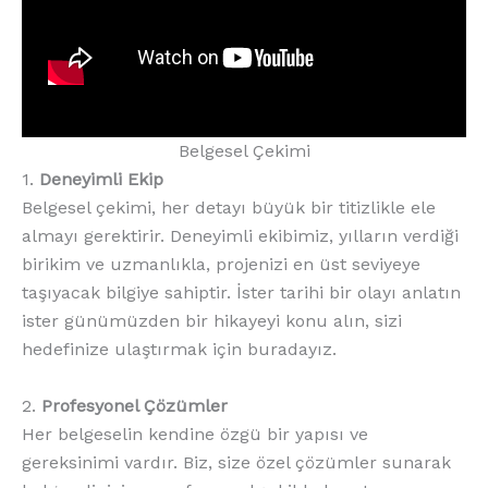
Belgesel Çekimi
1.
Deneyimli Ekip
Belgesel çekimi, her detayı büyük bir titizlikle ele
almayı gerektirir. Deneyimli ekibimiz, yılların verdiği
birikim ve uzmanlıkla, projenizi en üst seviyeye
taşıyacak bilgiye sahiptir. İster tarihi bir olayı anlatın
ister günümüzden bir hikayeyi konu alın, sizi
hedefinize ulaştırmak için buradayız.
2.
Profesyonel Çözümler
Her belgeselin kendine özgü bir yapısı ve
gereksinimi vardır. Biz, size özel çözümler sunarak